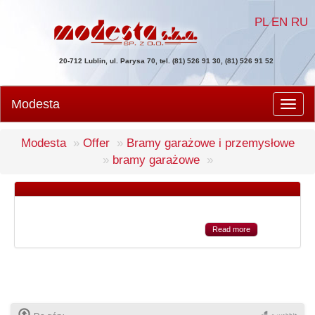
PL
EN
RU
20-712 Lublin, ul. Parysa 70, tel. (81) 526 91 30, (81) 526 91 52
Modesta
Men
Modesta
Offer
Bramy garażowe i przemysłowe
bramy garażowe
Read more