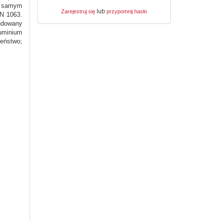
m samym
lub
Zarejestruj się
przypomnij hasło
N 1063.
udowany
luminium
eństwo;