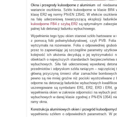
Okna i przegrody kuloodporne z aluminium
od niedawn
wariancie oszklenia. Szkło kuloodporne w klasie BR
klasę ER2 wg normy PN-EN 13541. W efekcie oszklenie ok
na falę uderzeniową towarzyszącą eksplozji ładun
kuloodporne FB4 z szybą ER2
są optymalnym zabezpiecz
palnej lub detonacji ładunku wybuchowego.
Wypełnienie tego typu okien stanowi szkło hartowane w 
z pomocą folii poliwinylobutyralowej, czyli PVB. Fol
wytrzymała na rozerwanie. Folia o odpowiedniej grubo
przez to zapewniając jej szczególne parametry użytkowe.
kolejność ich ułożenia decydują o jej wytrzymałości 
obiektach o najwyższych standardach bezpieczeństwa sto
wybuchowych. Siła fali uderzeniowej wywołanej deto
przedmiotów i odpryskom szkła raniącym – najczęściej
główną przyczyną śmierci ofiar zamachów bombowych 
pewno są nie mniej groźne niż pociski wystrzeliwane z
odporne na detonację ładunków wybuchowych kwalifikow
uszeregowane są symbolami ER1, ER2, ER3 i ER4, gdzi
wypełnienia okien w zakresie odporności na wybuch jest 
wybuchowych w danej klasie zgodnej z PN-EN 13541 nie 
ramy okna.
Konstrukcja aluminiowych okien i przegród kuloodpornyc
wypełnieniu szkłem o odpowiednich parametrach. W pr