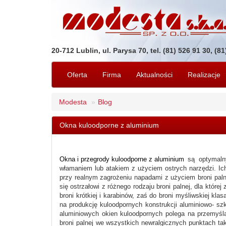
20-712 Lublin, ul. Parysa 70, tel. (81) 526 91 30, (8
Oferta
Firma
Aktualności
Realizacje
Modesta
Blog
Okna kuloodporne z aluminium
Okna i przegrody kuloodporne z aluminium
są optymaln
włamaniem lub atakiem z użyciem ostrych narzędzi. Ic
przy realnym zagrożeniu napadami z użyciem broni palne
się ostrzałowi z różnego rodzaju broni palnej, dla któ
broni krótkiej i karabinów, zaś do broni myśliwskiej k
na produkcję kuloodpornych konstrukcji aluminiowo- s
aluminiowych okien kuloodpornych polega na przemyśl
broni palnej we wszystkich newralgicznych punktach taki