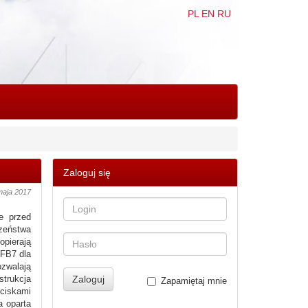
PL
EN
RU
Zaloguj się
maja 2017
e przed
czeństwa
opierają
 FB7 dla
ozwalają
strukcja
Zapamiętaj mnie
ociskami
a oparta