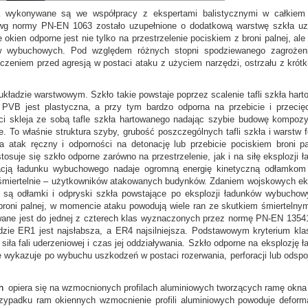
a wykonywane są we współpracy z ekspertami balistycznymi w całkie
4 wg normy PN-EN 1063 zostało uzupełnione o dodatkową warstwę szkła uz
ien odporne jest nie tylko na przestrzelenie pociskiem z broni palnej, ale
ków wybuchowych. Pod względem różnych stopni spodziewanego zagroże
eniem przed agresją w postaci ataku z użyciem narzędzi, ostrzału z krótki
układzie warstwowym. Szkło takie powstaje poprzez scalenie tafli szkła har
ia PVB jest plastyczna, a przy tym bardzo odporna na przebicie i przecię
ści skleja ze sobą tafle szkła hartowanego nadając szybie budowę kompoz
 To właśnie struktura szyby, grubość poszczególnych tafli szkła i warstw fo
na atak ręczny i odporności na detonację lub przebicie pociskiem broni p
suje się szkło odporne zarówno na przestrzelenie, jak i na siłę eksplozji 
nacją ładunku wybuchowego nadaje ogromną energię kinetyczną odłamkom
 śmiertelnie – użytkowników atakowanych budynków. Zdaniem wojskowych e
są odłamki i odpryski szkła powstające po eksplozji ładunków wybuchow
 broni palnej, w momencie ataku powodują wiele ran ze skutkiem śmiertelny
ane jest do jednej z czterech klas wyznaczonych przez normę PN-EN 1354
e ER1 jest najsłabsza, a ER4 najsilniejsza. Podstawowym kryterium klas
siła fali uderzeniowej i czas jej oddziaływania. Szkło odporne na eksplozję 
wykazuje po wybuchu uszkodzeń w postaci rozerwania, perforacji lub odspo
h
opiera się na wzmocnionych profilach aluminiowych tworzących ramę okna
zypadku ram okiennych wzmocnienie profili aluminiowych powoduje deform