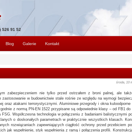
1) 526 91 52
Blog
Galerie
Kontakt
środa, 10 
ym zabezpieczeniem nie tylko przed ostrzałem z broni palnej, ale takż
h zastosowanie w budownictwie stale rośnie ze względu na wymogi bezpie
j oraz atakami terrorystycznymi. Aluminiowe przegrody i okna kuloodporne 
rej zgodnie z normą PN-EN 1522 przypisane są odpowiednie klasy – od FB1 do
lasa FSG. Współczesna technologia w połączeniu z badaniami balistycznymi p
zklanych o doskonałych parametrach w praktycznie wszystkich klasach. Kon
anych rozwiązaniach zapewniających ciągłość ochrony przed przebiciem p
ch jak wypełnienie, styk wypełnienia z ramą i połączenia profili. Konstrukcj