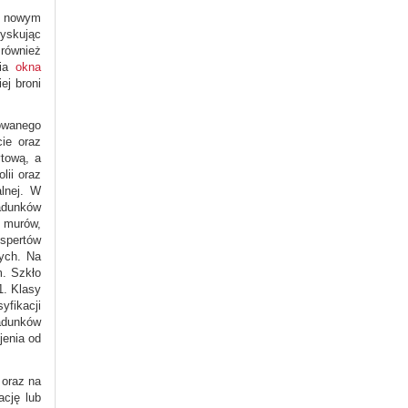
m nowym
yskując
 również
nia
okna
ej broni
towanego
cie oraz
ytową, a
lii oraz
alnej. W
ładunków
 murów,
kspertów
ych. Na
m. Szkło
1. Klasy
yfikacji
ładunków
jenia od
 oraz na
ację lub