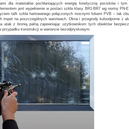
rami dla materiałów pochłaniających energię kinetyczną pocisków i ty
elementem jest wypełnienie w postaci szkła klasy BR1-BR7 wg normy PN-E
yciem tafli szkła hartowanego połączonych mocnymi foliami PVB – tak zb
ich impet na poszczególnych warstwach. Okna i przegrody kuloodporne z a
 atak z bronią palną zapewniając użytkownikom tych obiektów bezpiecz
w przypadku konstrukcji w wariancie bezodpryskowym.