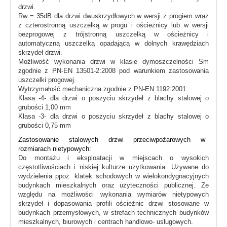
drzwi.
Rw = 35dB dla drzwi dwuskrzydłowych w wersji z progiem wraz
z czterostronną uszczelką w progu i ościeżnicy lub w wersji
bezprogowej z trójstronną uszczelką w ościeżnicy i
automatyczną uszczelką opadającą w dolnych krawędziach
skrzydeł drzwi.
Możliwość wykonania drzwi w klasie dymoszczelności Sm
zgodnie z PN-EN 13501-2:2008 pod warunkiem zastosowania
uszczelki progowej.
Wytrzymałość mechaniczna zgodnie z PN-EN 1192:2001:
Klasa -4- dla drzwi o poszyciu skrzydeł z blachy stalowej o
grubości 1,00 mm
Klasa -3- dla drzwi o poszyciu skrzydeł z blachy stalowej o
grubości 0,75 mm
Zastosowanie stalowych drzwi przeciwpożarowych w
rozmiarach nietypowych:
Do montażu i eksploatacji w miejscach o wysokich
częstotliwościach i niskiej kulturze użytkowania. Używane do
wydzielenia ppoż. klatek schodowych w wielokondygnacyjnych
budynkach mieszkalnych oraz użyteczności publicznej. Ze
względu na możliwości wykonania wymiarów nietypowych
skrzydeł i dopasowania profili ościeżnic drzwi stosowane w
budynkach przemysłowych, w strefach technicznych budynków
mieszkalnych, biurowych i centrach handlowo- usługowych.