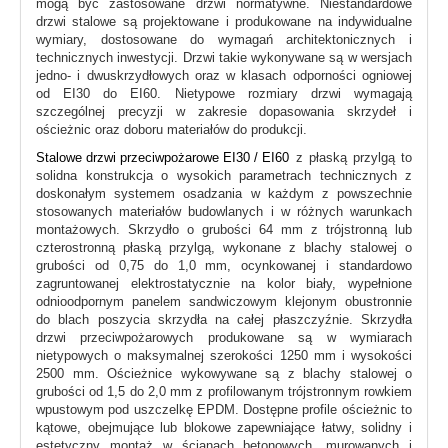
mogą być zastosowane drzwi normatywne. Niestandardowe
drzwi stalowe są projektowane i produkowane na indywidualne
wymiary, dostosowane do wymagań architektonicznych i
technicznych inwestycji. Drzwi takie wykonywane są w wersjach
jedno- i dwuskrzydłowych oraz w klasach odporności ogniowej
od EI30 do EI60. Nietypowe rozmiary drzwi wymagają
szczególnej precyzji w zakresie dopasowania skrzydeł i
ościeżnic oraz doboru materiałów do produkcji.
Stalowe drzwi przeciwpożarowe EI30 / EI60
z płaską przylgą to
solidna konstrukcja o wysokich parametrach technicznych z
doskonałym systemem osadzania w każdym z powszechnie
stosowanych materiałów budowlanych i w różnych warunkach
montażowych. Skrzydło o grubości 64 mm z trójstronną lub
czterostronną płaską przylgą, wykonane z blachy stalowej o
grubości od 0,75 do 1,0 mm, ocynkowanej i standardowo
zagruntowanej elektrostatycznie na kolor biały, wypełnione
odnioodpornym panelem sandwiczowym klejonym obustronnie
do blach poszycia skrzydła na całej płaszczyźnie. Skrzydła
drzwi przeciwpożarowych produkowane są w wymiarach
nietypowych o maksymalnej szerokości 1250 mm i wysokości
2500 mm. Ościeżnice wykowywane są z blachy stalowej o
grubości od 1,5 do 2,0 mm z profilowanym trójstronnym rowkiem
wpustowym pod uszczelkę EPDM. Dostępne profile ościeżnic to
kątowe, obejmujące lub blokowe zapewniające łatwy, solidny i
estetyczny montaż w ścianach betonowych, murowanych i