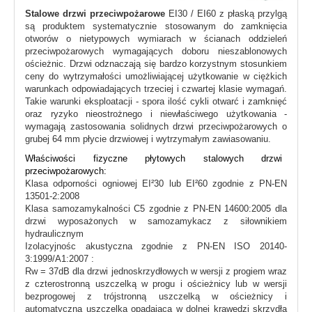
Stalowe drzwi przeciwpożarowe
EI30 / EI60 z płaską przylgą
są produktem systematycznie stosowanym do zamknięcia
otworów o nietypowych wymiarach w ścianach oddzieleń
przeciwpożarowych wymagających doboru nieszablonowych
ościeżnic. Drzwi odznaczają się bardzo korzystnym stosunkiem
ceny do wytrzymałości umożliwiającej użytkowanie w ciężkich
warunkach odpowiadających trzeciej i czwartej klasie wymagań.
Takie warunki eksploatacji - spora ilość cykli otwarć i zamknięć
oraz ryzyko nieostrożnego i niewłaściwego użytkowania -
wymagają zastosowania solidnych drzwi przeciwpożarowych o
grubej 64 mm płycie drzwiowej i wytrzymałym zawiasowaniu.
Właściwości fizyczne płytowych stalowych drzwi
przeciwpożarowych:
Klasa odporności ogniowej EI²30 lub EI²60 zgodnie z PN-EN
13501-2:2008
Klasa samozamykalności C5 zgodnie z PN-EN 14600:2005 dla
drzwi wyposażonych w samozamykacz z siłownikiem
hydraulicznym
Izolacyjnośc akustyczna zgodnie z PN-EN ISO 20140-
3:1999/A1:2007 :
Rw = 37dB dla drzwi jednoskrzydłowych w wersji z progiem wraz
z czterostronną uszczelką w progu i ościeżnicy lub w wersji
bezprogowej z trójstronną uszczelką w ościeżnicy i
automatyczną uszczelką opadającą w dolnej krawędzi skrzydła