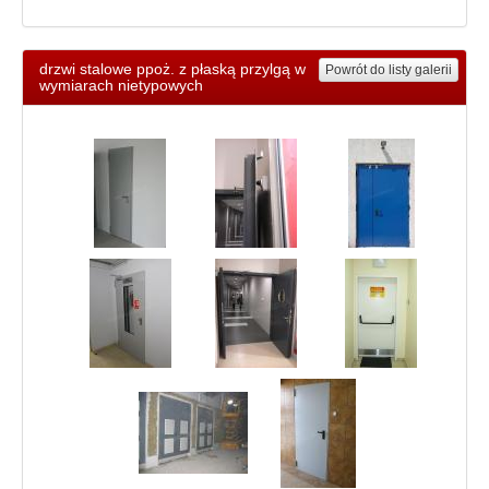
drzwi stalowe ppoż. z płaską przylgą w
Powrót do listy galerii
wymiarach nietypowych