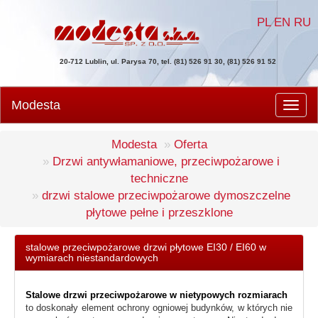
PL
EN
RU
20-712 Lublin, ul. Parysa 70, tel. (81) 526 91 30, (81) 526 91 52
Modesta
Men
Modesta
Oferta
Drzwi antywłamaniowe, przeciwpożarowe i
techniczne
drzwi stalowe przeciwpożarowe dymoszczelne
płytowe pełne i przeszklone
stalowe przeciwpożarowe drzwi płytowe EI30 / EI60 w
wymiarach niestandardowych
Stalowe drzwi przeciwpożarowe w nietypowych rozmiarach
to doskonały element ochrony ogniowej budynków, w których nie