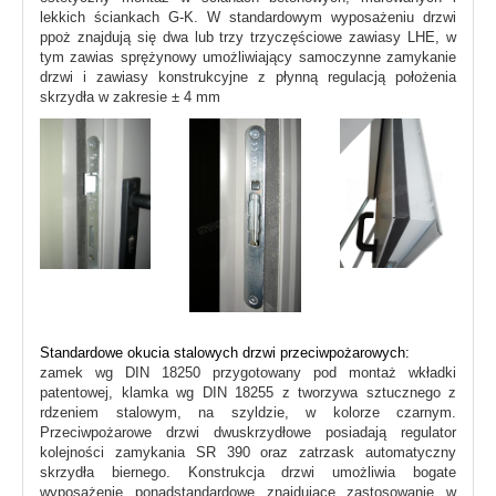
lekkich ściankach G-K. W standardowym wyposażeniu drzwi
ppoż znajdują się dwa lub trzy trzyczęściowe zawiasy LHE, w
tym zawias sprężynowy umożliwiający samoczynne zamykanie
drzwi i zawiasy konstrukcyjne z płynną regulacją położenia
skrzydła w zakresie ± 4 mm
Standardowe okucia stalowych drzwi przeciwpożarowych:
zamek wg DIN 18250 przygotowany pod montaż wkładki
patentowej, klamka wg DIN 18255 z tworzywa sztucznego z
rdzeniem stalowym, na szyldzie, w kolorze czarnym.
Przeciwpożarowe drzwi dwuskrzydłowe posiadają regulator
kolejności zamykania SR 390 oraz zatrzask automatyczny
skrzydła biernego. Konstrukcja drzwi umożliwia bogate
wyposażenie ponadstandardowe znajdujące zastosowanie w