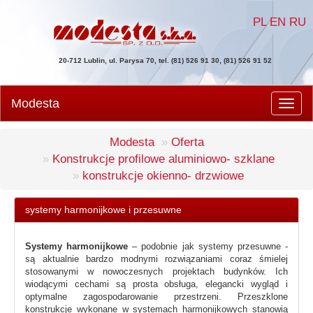
PL
EN
RU
20-712 Lublin, ul. Parysa 70, tel. (81) 526 91 30, (81) 526 91 52
Modesta
Men
Modesta
Oferta
Konstrukcje profilowe aluminiowo- szklane
konstrukcje okienno- drzwiowe
systemy harmonijkowe i przesuwne
Systemy harmonijkowe
– podobnie jak systemy przesuwne -
są aktualnie bardzo modnymi rozwiązaniami coraz śmielej
stosowanymi w nowoczesnych projektach budynków. Ich
wiodącymi cechami są prosta obsługa, elegancki wygląd i
optymalne zagospodarowanie przestrzeni. Przeszklone
konstrukcje wykonane w systemach harmonijkowych stanowią