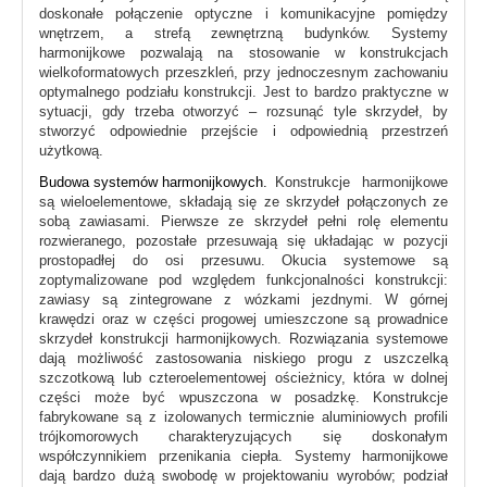
doskonałe połączenie optyczne i komunikacyjne pomiędzy
wnętrzem, a strefą zewnętrzną budynków. Systemy
harmonijkowe pozwalają na stosowanie w konstrukcjach
wielkoformatowych przeszkleń, przy jednoczesnym zachowaniu
optymalnego podziału konstrukcji. Jest to bardzo praktyczne w
sytuacji, gdy trzeba otworzyć – rozsunąć tyle skrzydeł, by
stworzyć odpowiednie przejście i odpowiednią przestrzeń
użytkową.
Budowa systemów harmonijkowych.
Konstrukcje harmonijkowe
są wieloelementowe, składają się ze skrzydeł połączonych ze
sobą zawiasami. Pierwsze ze skrzydeł pełni rolę elementu
rozwieranego, pozostałe przesuwają się układając w pozycji
prostopadłej do osi przesuwu. Okucia systemowe są
zoptymalizowane pod względem funkcjonalności konstrukcji:
zawiasy są zintegrowane z wózkami jezdnymi. W górnej
krawędzi oraz w części progowej umieszczone są prowadnice
skrzydeł konstrukcji harmonijkowych. Rozwiązania systemowe
dają możliwość zastosowania niskiego progu z uszczelką
szczotkową lub czteroelementowej ościeżnicy, która w dolnej
części może być wpuszczona w posadzkę. Konstrukcje
fabrykowane są z izolowanych termicznie aluminiowych profili
trójkomorowych charakteryzujących się doskonałym
współczynnikiem przenikania ciepła. Systemy harmonijkowe
dają bardzo dużą swobodę w projektowaniu wyrobów; podział