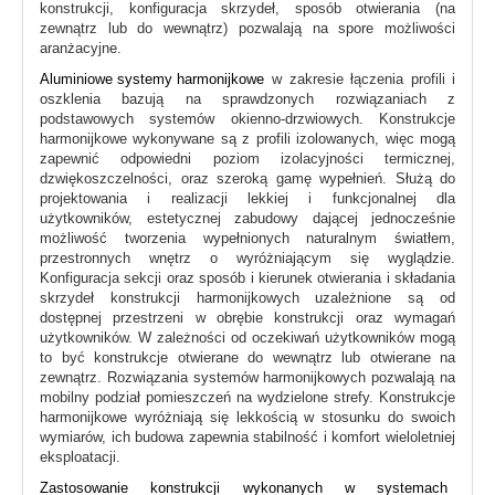
konstrukcji, konfiguracja skrzydeł, sposób otwierania (na
zewnątrz lub do wewnątrz) pozwalają na spore możliwości
aranżacyjne.
Aluminiowe systemy harmonijkowe
w zakresie łączenia profili i
oszklenia bazują na sprawdzonych rozwiązaniach z
podstawowych systemów okienno-drzwiowych. Konstrukcje
harmonijkowe wykonywane są z profili izolowanych, więc mogą
zapewnić odpowiedni poziom izolacyjności termicznej,
dzwiękoszczelności, oraz szeroką gamę wypełnień. Służą do
projektowania i realizacji lekkiej i funkcjonalnej dla
użytkowników, estetycznej zabudowy dającej jednocześnie
możliwość tworzenia wypełnionych naturalnym światłem,
przestronnych wnętrz o wyróżniającym się wyglądzie.
Konfiguracja sekcji oraz sposób i kierunek otwierania i składania
skrzydeł konstrukcji harmonijkowych uzależnione są od
dostępnej przestrzeni w obrębie konstrukcji oraz wymagań
użytkowników. W zależności od oczekiwań użytkowników mogą
to być konstrukcje otwierane do wewnątrz lub otwierane na
zewnątrz. Rozwiązania systemów harmonijkowych pozwalają na
mobilny podział pomieszczeń na wydzielone strefy. Konstrukcje
harmonijkowe wyróżniają się lekkością w stosunku do swoich
wymiarów, ich budowa zapewnia stabilność i komfort wieloletniej
eksploatacji.
Zastosowanie konstrukcji wykonanych w systemach