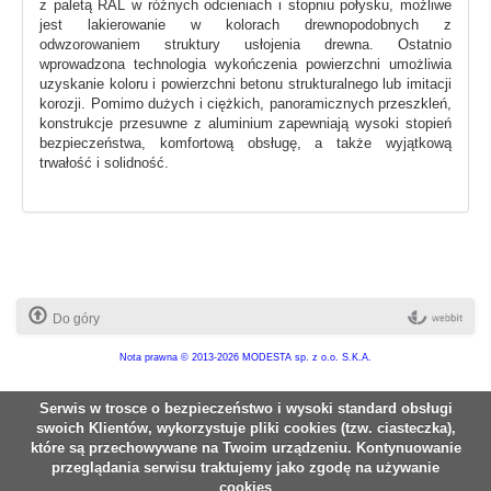
z paletą RAL w różnych odcieniach i stopniu połysku, możliwe
jest lakierowanie w kolorach drewnopodobnych z
odwzorowaniem struktury usłojenia drewna. Ostatnio
wprowadzona technologia wykończenia powierzchni umożliwia
uzyskanie koloru i powierzchni betonu strukturalnego lub imitacji
korozji. Pomimo dużych i ciężkich, panoramicznych przeszkleń,
konstrukcje przesuwne z aluminium zapewniają wysoki stopień
bezpieczeństwa, komfortową obsługę, a także wyjątkową
trwałość i solidność.
Do góry
Nota prawna
© 2013-2026 MODESTA sp. z o.o. S.K.A.
Serwis w trosce o bezpieczeństwo i wysoki standard obsługi
swoich Klientów, wykorzystuje pliki cookies (tzw. ciasteczka),
które są przechowywane na Twoim urządzeniu. Kontynuowanie
przeglądania serwisu traktujemy jako zgodę na używanie
cookies