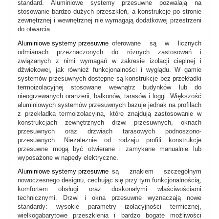
standard. Aluminiowe systemy przesuwne pozwalają na
stosowanie bardzo dużych przeszkleń, a konstrukcje po stronie
zewnętrznej i wewnętrznej nie wymagają dodatkowej przestrzeni
do otwarcia.
Aluminiowe systemy przesuwne
oferowane są w licznych
odmianach przeznaczonych do różnych zastosowań i
związanych z nimi wymagań w zakresie izolacji cieplnej i
dźwiękowej, jak również funkcjonalności i wyglądu. W gamie
systemów przesuwnych dostępne są konstrukcje bez przekładki
termoizolacyjnej stosowane wewnątrz budynków lub do
nieogrzewanych oranżerii, balkonów, tarasów i loggi. Większość
aluminiowych systemów przesuwnych bazuje jednak na profilach
z przekładką termoizolacyjną, które znajdują zastosowanie w
konstrukcjach zewnętrznych drzwi przesuwnych, oknach
przesuwnych oraz drzwiach tarasowych podnoszono-
przesuwnych. Niezależnie od rodzaju profili konstrukcje
przesuwne mogą być otwierane i zamykane manualnie lub
wyposażone w napędy elektryczne.
Aluminiowe systemy przesuwne
są znakiem szczególnym
nowoczesnego designu, cechując się przy tym funkcjonalnością,
komfortem obsługi oraz doskonałymi właściwościami
technicznymi. Drzwi i okna przesuwne wyznaczają nowe
standardy: wysokie parametry izolacyjności termicznej,
wielkogabarytowe przeszklenia i bardzo bogate możliwości