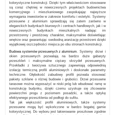
kolorystyczne konstrukcji. Dzięki tym właściwościom stosowane
są coraz chętniej w nowoczesnych projektach budownictwa
komercyjnego i mieszkaniowego zaspokajając najwyższe
wymagania inwestorów w zakresie komfortu i estetyki. Systemy
przesuwne z aluminium sprawdzają się zatem zarówno w
eleganckich budynkach biurowych i centrach handlowych, jak i w
nowoczesnych budynkach mieszkalnych nadając im
przestrzenny i prestiżowy charakter, maksymalnie doświetlając
wnętrze oraz gwarantując swobodną aranżację przestrzeni dzięki
wyjątkowej oszczędności miejsca po obu stronach konstrukcji.
Budowa systemów przesuwnych z aluminium.
Systemy drzwi i
okien przesuwnych pozwalają na bardzo duże gabaryty
przeszkleń i maksymalne ciężary skrzydeł przesuwnych.
Przekładki z tworzywa sztucznego zapewniają odpowiednią
izolację termiczną profili aluminiowych i doskonałe parametry
techniczne. Głębokość zabudowy profili pozwala stosować
pakiety szklane o różnej budowie i grubości. Drzwi przesuwne
tarasowe można wyposażyć w niski próg lub wbudować ramę w
konstrukcję budynku, dzięki czemu uzyskuje się zlicowanie
powierzchni progu z poziomem posadzki, a także optykę
efektywnego przeszklenia od podłogi do sufitu.
Tak jak większość profili aluminiowych, także systemy
przesuwne mogą być wykończone w bardzo bogatej gamie
kolorystycznej. Do wyboru jest lakierowanie proszkowe zgodnie