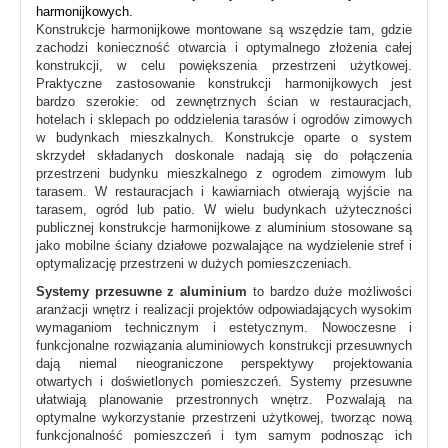
harmonijkowych.
Konstrukcje harmonijkowe montowane są wszędzie tam, gdzie
zachodzi konieczność otwarcia i optymalnego złożenia całej
konstrukcji, w celu powiększenia przestrzeni użytkowej.
Praktyczne zastosowanie konstrukcji harmonijkowych jest
bardzo szerokie: od zewnętrznych ścian w restauracjach,
hotelach i sklepach po oddzielenia tarasów i ogrodów zimowych
w budynkach mieszkalnych. Konstrukcje oparte o system
skrzydeł składanych doskonale nadają się do połączenia
przestrzeni budynku mieszkalnego z ogrodem zimowym lub
tarasem. W restauracjach i kawiarniach otwierają wyjście na
tarasem, ogród lub patio. W wielu budynkach użyteczności
publicznej konstrukcje harmonijkowe z aluminium stosowane są
jako mobilne ściany działowe pozwalające na wydzielenie stref i
optymalizację przestrzeni w dużych pomieszczeniach.
Systemy przesuwne z aluminium
to bardzo duże możliwości
aranżacji wnętrz i realizacji projektów odpowiadających wysokim
wymaganiom technicznym i estetycznym. Nowoczesne i
funkcjonalne rozwiązania aluminiowych konstrukcji przesuwnych
dają niemal nieograniczone perspektywy projektowania
otwartych i doświetlonych pomieszczeń. Systemy przesuwne
ułatwiają planowanie przestronnych wnętrz. Pozwalają na
optymalne wykorzystanie przestrzeni użytkowej, tworząc nową
funkcjonalność pomieszczeń i tym samym podnosząc ich