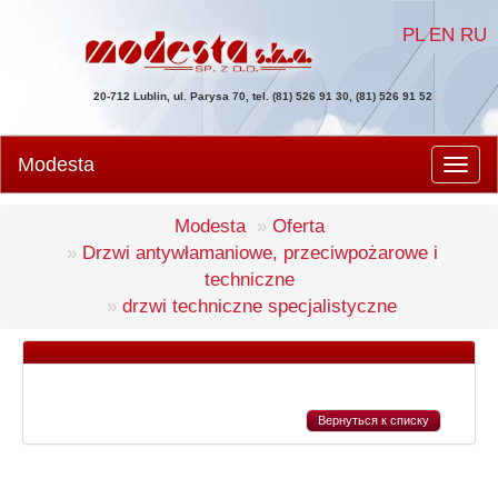
PL
EN
RU
20-712 Lublin, ul. Parysa 70, tel. (81) 526 91 30, (81) 526 91 52
Modesta
Men
Modesta
Oferta
Drzwi antywłamaniowe, przeciwpożarowe i
techniczne
drzwi techniczne specjalistyczne
Вернуться к списку