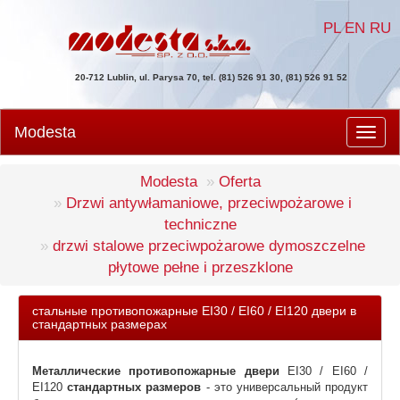
PL
EN
RU
20-712 Lublin, ul. Parysa 70, tel. (81) 526 91 30, (81) 526 91 52
Modesta
Men
Modesta
Oferta
Drzwi antywłamaniowe, przeciwpożarowe i
techniczne
drzwi stalowe przeciwpożarowe dymoszczelne
płytowe pełne i przeszklone
стальные противопожарные EI30 / EI60 / EI120 двери в
стандартных размерах
Металлические противопожарные двери
EI30 / EI60 /
EI120
стандартных размеров
- это универсальный продукт