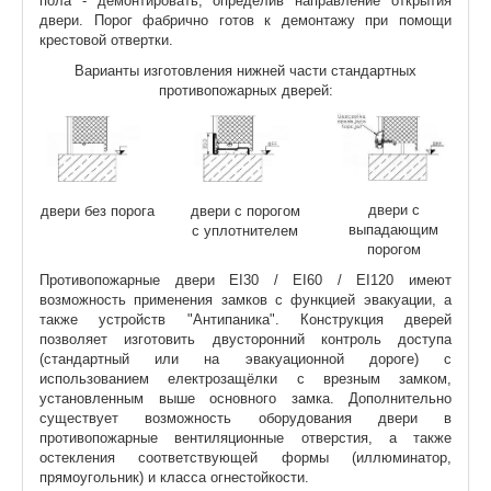
пола - демонтировать, определив направление открытия
двери. Порог фабрично готов к демонтажу при помощи
крестовой отвертки.
Варианты изготовления нижней части стандартных
противопожарных дверей:
двери с
двери без порога
двери с порогом
выпадающим
с уплотнителем
порогом
Противопожарные двери EI30 / EI60 / EI120 имеют
возможность применения замков с функцией эвакуации, а
также устройств "Антипаника". Конструкция дверей
позволяет изготовить двусторонний контроль доступа
(стандартный или на эвакуационной дороге) с
использованием електрозащёлки с врезным замком,
установленным выше основного замка. Дополнительно
существует возможность оборудования двери в
противопожарные вентиляционные отверстия, а также
остекления соответствующей формы (иллюминатор,
прямоугольник) и класса огнестойкости.