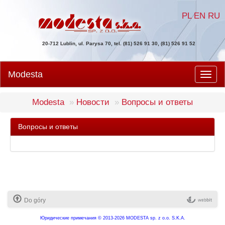
PL
EN
RU
20-712 Lublin, ul. Parysa 70, tel. (81) 526 91 30, (81) 526 91 52
Modesta
Men
Modesta
Новости
Вопросы и ответы
Вопросы и ответы
Do góry
Юридические примечания
© 2013-2026 MODESTA sp. z o.o. S.K.A.