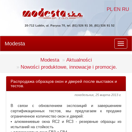
PL
EN
RU
20-712 Lublin, ul. Parysa 70, tel. (81) 526 91 30, (81) 526 91 52
Modesta
Men
Modesta
Aktualności
Nowości produktowe, innowacje i promocje.
Распродажа образцов окон и дверей после выставок и
тестов.
понедельник, 25 марта 2013 г.
В связи с обновлением экспозиций и завершением
сертификационных тестов, мы предлагаем к продаже
ограниченное количество окон и дверей:
• алюминиевые окна RC2 и RC3 - резервные образцы из
испытаний на стойкость