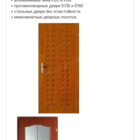
• алюминиевые окна FB3 и FB4
• противопожарные двери EI30 и EI60
• стальные двери без огнестойкости
• межкомнатные дверные полотна