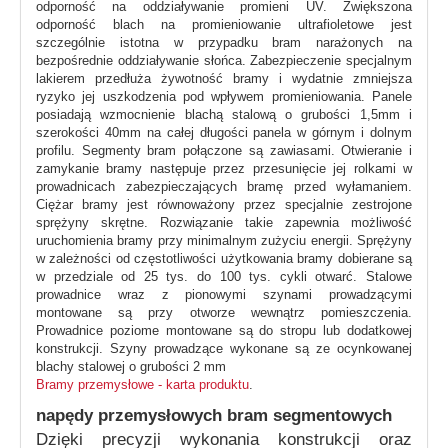
odporność na oddziaływanie promieni UV. Zwiększona
odporność blach na promieniowanie ultrafioletowe jest
szczególnie istotna w przypadku bram narażonych na
bezpośrednie oddziaływanie słońca. Zabezpieczenie specjalnym
lakierem przedłuża żywotność bramy i wydatnie zmniejsza
ryzyko jej uszkodzenia pod wpływem promieniowania. Panele
posiadają wzmocnienie blachą stalową o grubości 1,5mm i
szerokości 40mm na całej długości panela w górnym i dolnym
profilu. Segmenty bram połączone są zawiasami. Otwieranie i
zamykanie bramy następuje przez przesunięcie jej rolkami w
prowadnicach zabezpieczających bramę przed wyłamaniem.
Ciężar bramy jest równoważony przez specjalnie zestrojone
sprężyny skrętne. Rozwiązanie takie zapewnia możliwość
uruchomienia bramy przy minimalnym zużyciu energii. Sprężyny
w zależności od częstotliwości użytkowania bramy dobierane są
w przedziale od 25 tys. do 100 tys. cykli otwarć. Stalowe
prowadnice wraz z pionowymi szynami prowadzącymi
montowane są przy otworze wewnątrz pomieszczenia.
Prowadnice poziome montowane są do stropu lub dodatkowej
konstrukcji. Szyny prowadzące wykonane są ze ocynkowanej
blachy stalowej o grubości 2 mm
Bramy przemysłowe - karta produktu
.
napędy przemysłowych bram segmentowych
Dzięki precyzji wykonania konstrukcji oraz