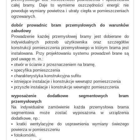
całej bramy. Daje to wymierne oszczędności energii: nie
powoduje wymiany powietrza i utraty ciepła w pomieszczeniach
ogrzewanych.
dobór prowadnic bram przemysłowych do warunków
zabudowy
Prowadzenie każdej przemysłowej bramy jest dobierane do
indywidualnych potrzeb użytkownika oraz szczegółów
konstrukcji pomieszczenia przemysłowego w którym brama jest
instalowana. Przy projektowaniu systemu prowadzeń brane są
pod uwagę m. in.:
• otwór w ścianie z przeznaczeniem na bramę,
• specyfika pomieszczenia
• charakterystyka konstrukcyjna sufitu
• istniejące instalacje i konstrukcje wewnątrz pomieszczenia
• przyszłe instalacje i konstrukcje wewnątrz pomieszczenia
wyposażenie dodatkowe segmentowych bram
przemysłowych
Na indywidualne zamówienie każda przemysłowa brama
segmentowa może zostać wyposażona w urządzenia
dodatkowe, np.:
• kratki wentylacyjne do usprawnienia wymiany świeżego
powierza w pomieszczeniu
• fotokomórki,