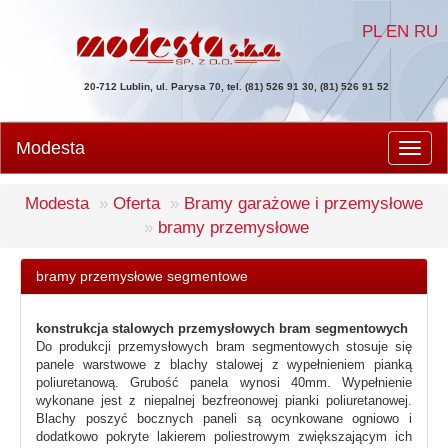
PL
EN
RU
20-712 Lublin, ul. Parysa 70, tel. (81) 526 91 30, (81) 526 91 52
Modesta
Men
Modesta
Oferta
Bramy garażowe i przemysłowe
bramy przemysłowe
bramy przemysłowe segmentowe
konstrukcja stalowych przemysłowych bram segmentowych
Do produkcji przemysłowych bram segmentowych stosuje się
panele warstwowe z blachy stalowej z wypełnieniem pianką
poliuretanową. Grubość panela wynosi 40mm. Wypełnienie
wykonane jest z niepalnej bezfreonowej pianki poliuretanowej.
Blachy poszyć bocznych paneli są ocynkowane ogniowo i
dodatkowo pokryte lakierem poliestrowym zwiększającym ich