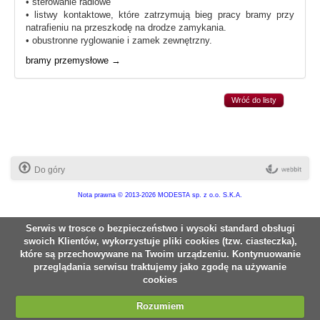
• sterowanie radiowe
• listwy kontaktowe, które zatrzymują bieg pracy bramy przy
natrafieniu na przeszkodę na drodze zamykania.
• obustronne ryglowanie i zamek zewnętrzny.
bramy przemysłowe →
Wróć do listy
Do góry
Nota prawna
© 2013-2026 MODESTA sp. z o.o. S.K.A.
Serwis w trosce o bezpieczeństwo i wysoki standard obsługi
swoich Klientów, wykorzystuje pliki cookies (tzw. ciasteczka),
które są przechowywane na Twoim urządzeniu. Kontynuowanie
przeglądania serwisu traktujemy jako zgodę na używanie
cookies
Rozumiem