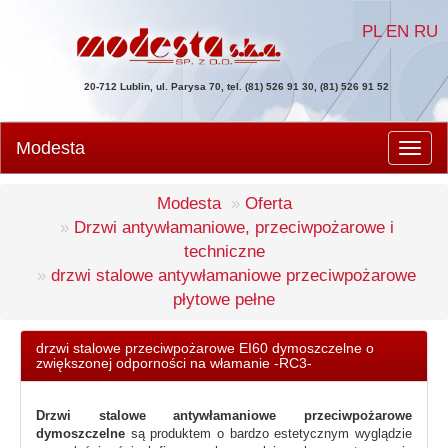
PL
EN
RU
20-712 Lublin, ul. Parysa 70, tel. (81) 526 91 30, (81) 526 91 52
Modesta
Men
Modesta
Oferta
Drzwi antywłamaniowe, przeciwpożarowe i
techniczne
drzwi stalowe antywłamaniowe przeciwpożarowe
płytowe pełne
drzwi stalowe przeciwpożarowe EI60 dymoszczelne o
zwiększonej odporności na włamanie -RC3-
Drzwi stalowe antywłamaniowe przeciwpożarowe
dymoszczelne
są produktem o bardzo estetycznym wyglądzie