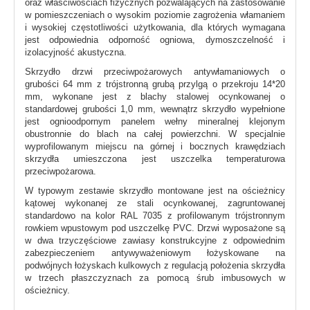
oraz właściwościach fizycznych pozwalających na zastosowanie
w pomieszczeniach o wysokim poziomie zagrożenia włamaniem
i wysokiej częstotliwości użytkowania, dla których wymagana
jest odpowiednia odporność ogniowa, dymoszczelność i
izolacyjność akustyczna.
Skrzydło drzwi przeciwpożarowych antywłamaniowych o
grubości 64 mm z trójstronną grubą przylgą o przekroju 14*20
mm, wykonane jest z blachy stalowej ocynkowanej o
standardowej grubości 1,0 mm, wewnątrz skrzydło wypełnione
jest ognioodpornym panelem wełny mineralnej klejonym
obustronnie do blach na całej powierzchni. W specjalnie
wyprofilowanym miejscu na górnej i bocznych krawędziach
skrzydła umieszczona jest uszczelka temperaturowa
przeciwpożarowa.
W typowym zestawie skrzydło montowane jest na ościeżnicy
kątowej wykonanej ze stali ocynkowanej, zagruntowanej
standardowo na kolor RAL 7035 z profilowanym trójstronnym
rowkiem wpustowym pod uszczelkę PVC. Drzwi wyposażone są
w dwa trzyczęściowe zawiasy konstrukcyjne z odpowiednim
zabezpieczeniem antywyważeniowym łożyskowane na
podwójnych łożyskach kulkowych z regulacją położenia skrzydła
w trzech płaszczyznach za pomocą śrub imbusowych w
ościeżnicy.