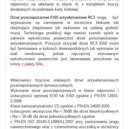
odporności na włamanie w klasie -6- z kompletem kluczy
dorabianych na podstawie karty kodowej.
Drzwi przeciwpożarowe EI60 antywłamaniowe RC3
mogą być
wyposażone na zamówienie w ościeżnice blokowe lub
obejmujące (regulowane lub wykonane na zadaną grubość
muru). Technologia produkcji daje również szeroki wybór w
zakresie wykończenia powierzchni drzwi przeciwpożarowo-
antywłamaniowych: Poszycie skrzydeł drzwi RC3 EI60 może
być laminowane w kolorach drewnopodobnych lub wykonane ze
stali nierdzewnej, jednak najczęściej stosowanym
wykończeniem powierzchni jest lakierowanie proszkowe na
kolory z palety RAL
.
Właściwości fizyczne stalowych drzwi antywłamaniowych
przeciwpożarowych dymoszczelnych:
Wykonanie drzwi przeciwpożarowych w klasie odporności i
izolacyjności ogniowej EI30 lub EI60 zgodnie z PN-EN 13501-
2:2008
Klasa samozamykalności C5 zgodnie z PN-EN 14600:2005
Izolacyjnośc akustyczna Rw = 36dB dla drzwi dwuskrzydłowych
i Rw = 38 dB dla drzwi jednoskrzydłowych zgodnie
z PN-EN ISO 20140-3:1999/A1:2007 przy zastosowaniu progu
nawierzchniowego wraz z czterostronną uszczelką w ościeżnicy