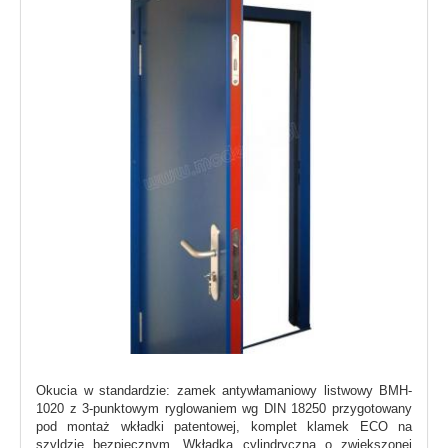
Okucia w standardzie: zamek antywłamaniowy listwowy BMH-
1020 z 3-punktowym ryglowaniem wg DIN 18250 przygotowany
pod montaż wkładki patentowej, komplet klamek ECO na
szyldzie bezpiecznym. Wkładka cylindryczna o zwiększonej