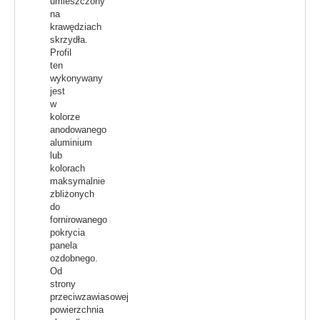
umieszczony
na
krawędziach
skrzydła.
Profil
ten
wykonywany
jest
w
kolorze
anodowanego
aluminium
lub
kolorach
maksymalnie
zbliżonych
do
fornirowanego
pokrycia
panela
ozdobnego.
Od
strony
przeciwzawiasowej
powierzchnia