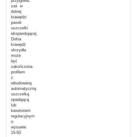
przylgowa,
zaś w
dolnej
krawędzi
pasek
uszczelki
ekspandującej.
Dolna
krawędź
skrzydła
może
być
zakończona
profilem
z
wbudowaną
automatyczną
uszczelką
opadającą
lub
kasetonem
regulacyjnym
o
wysuwie
15-50