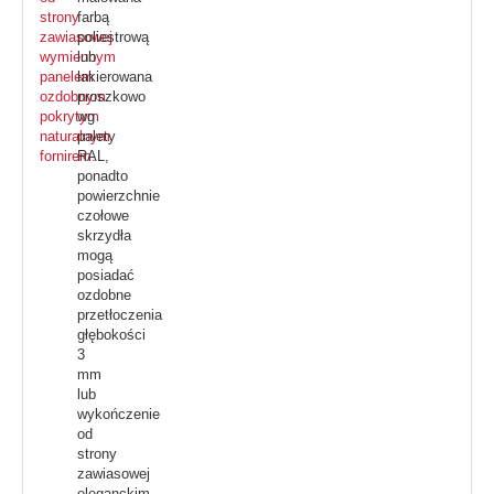
farbą
poliestrową
lub
lakierowana
proszkowo
wg
palety
RAL,
ponadto
powierzchnie
czołowe
skrzydła
mogą
posiadać
ozdobne
przetłoczenia
głębokości
3
mm
lub
wykończenie
od
strony
zawiasowej
eleganckim