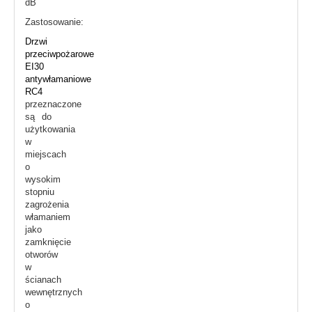
dB
Zastosowanie:
Drzwi
przeciwpożarowe
EI30
antywłamaniowe
RC4
przeznaczone
są do
użytkowania
w
miejscach
o
wysokim
stopniu
zagrożenia
włamaniem
jako
zamknięcie
otworów
w
ścianach
wewnętrznych
o