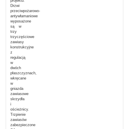
projektu.
Drzwi
przeciwpożarowo-
antywłamaniowe
wyposażone
są w
trzy
trzyczęściowe
zawiasy
konstrukcyjne
z
regulacją
w
dwóch
płaszczyznach,
wkręcane
w
gniazda
zawiasowe
skrzydła
i
ościeżnicy.
Trzpienie
zawiasów
zabezpieczone