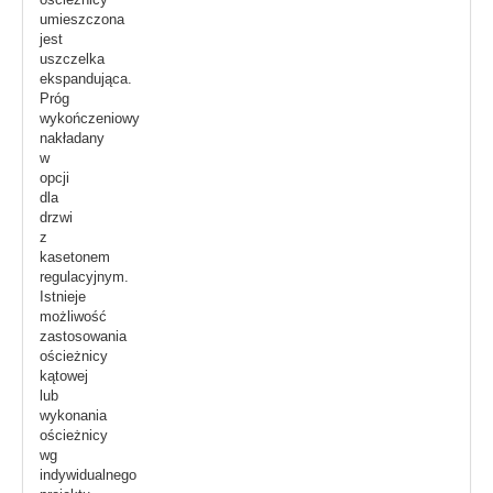
umieszczona
jest
uszczelka
ekspandująca.
Próg
wykończeniowy
nakładany
w
opcji
dla
drzwi
z
kasetonem
regulacyjnym.
Istnieje
możliwość
zastosowania
ościeżnicy
kątowej
lub
wykonania
ościeżnicy
wg
indywidualnego