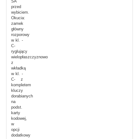
SA
przed
wybiciem.
Okucia:
zamek
główny
rozporowy
w kl. -
C-
ryglujący
wielopłaszczyznowo
z
wkładką
w kl. -
C- z
kompletem
kluczy
dorabianych
na
podst.
karty
kodowej,
w
opcji
dodatkowy