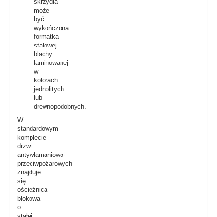
skrzydła
może
być
wykończona
formatką
stalowej
blachy
laminowanej
w
kolorach
jednolitych
lub
drewnopodobnych.
W
standardowym
komplecie
drzwi
antywłamaniowo-
przeciwpożarowych
znajduje
się
ościeżnica
blokowa
o
stałej