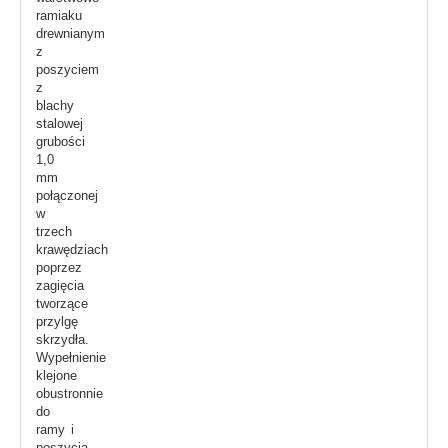
ramiaku
drewnianym
z
poszyciem
z
blachy
stalowej
grubości
1,0
mm
połączonej
w
trzech
krawędziach
poprzez
zagięcia
tworzące
przylgę
skrzydła.
Wypełnienie
klejone
obustronnie
do
ramy i
poszycia