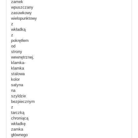
zamek
wpuszczany
zasuwkowy
wielopunktowy
z
wkładką
z
pokrętłem
od
strony
wewnętrznej,
klamka-
klamka
stalowa
kolor
satyna
na
szyldzie
bezpiecznym
z
tarczką
chroniącą
wkładkę
zamka
głównego