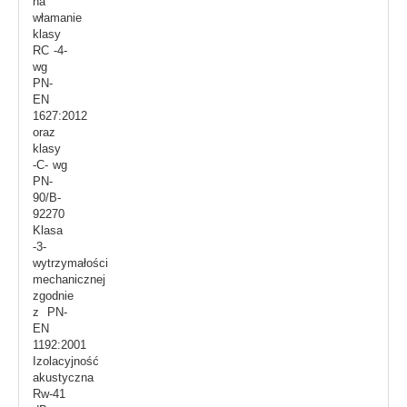
na
włamanie
klasy
RC -4-
wg
PN-
EN
1627:2012
oraz
klasy
-C- wg
PN-
90/B-
92270
Klasa
-3-
wytrzymałości
mechanicznej
zgodnie
z PN-
EN
1192:2001
Izolacyjność
akustyczna
Rw-41