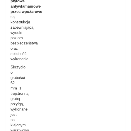
płytowe
antywłamaniowe
przeciwpożarowe
są
konstrukcją
zapewniającą
wysoki
poziom
bezpieczeństwa
oraz
solidność
wykonania.
Skrzydło
o
grubości
62
mm z
trójstronną
grubą
przylgą,
wykonane
jest
na
klejonym
warstwowo