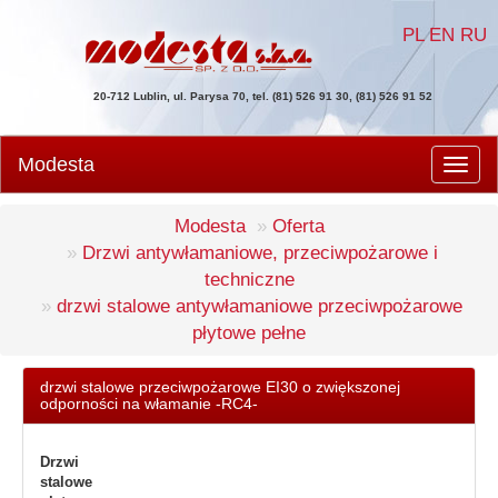
PL
EN
RU
20-712 Lublin, ul. Parysa 70, tel. (81) 526 91 30, (81) 526 91 52
Modesta
Men
Modesta
Oferta
Drzwi antywłamaniowe, przeciwpożarowe i
techniczne
drzwi stalowe antywłamaniowe przeciwpożarowe
płytowe pełne
drzwi stalowe przeciwpożarowe EI30 o zwiększonej
odporności na włamanie -RC4-
Drzwi
stalowe