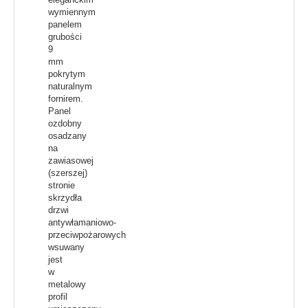
wymiennym
panelem
grubości
9
mm
pokrytym
naturalnym
fornirem.
Panel
ozdobny
osadzany
na
zawiasowej
(szerszej)
stronie
skrzydła
drzwi
antywłamaniowo-
przeciwpożarowych
wsuwany
jest
w
metalowy
profil