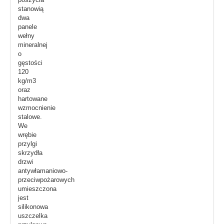
stanowią
dwa
panele
wełny
mineralnej
o
gęstości
120
kg/m3
oraz
hartowane
wzmocnienie
stalowe.
We
wrębie
przylgi
skrzydła
drzwi
antywłamaniowo-
przeciwpożarowych
umieszczona
jest
silikonowa
uszczelka