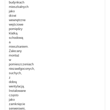
budynkach
mieszkalnych
jako
drzwi
wewnętrzne
wejściowe
pomiędzy
klatką
schodową
a
mieszkaniem.
Zalecany
montaż
w
pomieszczeniach
niezawilgoconych,
suchych,
z
dobrą
wentylacją.
Instalowane
często
jako
zamknięcie
serwerowni,