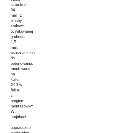
szerokości
94
mm z
blachy
stalowej
ocynkowanej
grubości
1,5
mm,
przeznaczona
do
betonowania,
montowana
na
kołki
Ø10 w
felcu
z
progiem
montażowym.
W
stojakach
i
poprzeczce
ościeżnicy