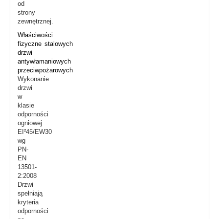
od
strony
zewnętrznej.
Właściwości
fizyczne stalowych
drzwi
antywłamaniowych
przeciwpożarowych
Wykonanie
drzwi
w
klasie
odporności
ogniowej
EI²45/EW30
wg
PN-
EN
13501-
2:2008
Drzwi
spełniają
kryteria
odporności