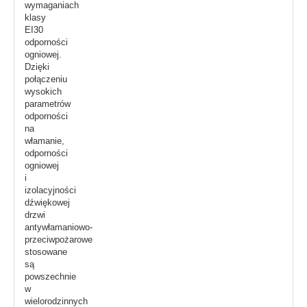
wymaganiach
klasy
EI30
odporności
ogniowej.
Dzięki
połączeniu
wysokich
parametrów
odporności
na
włamanie,
odporności
ogniowej
i
izolacyjności
dźwiękowej
drzwi
antywłamaniowo-
przeciwpożarowe
stosowane
są
powszechnie
w
wielorodzinnych