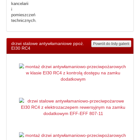
kancelarii
i
pomieszczeń
technicznych.
drzwi stalowe antywłamaniowe ppoż.
Powrót do listy galerii
EI30 RC4