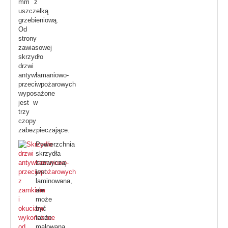
mm z
uszczelką
grzebieniową.
Od
strony
zawiasowej
skrzydło
drzwi
antywłamaniowo-
przeciwpożarowych
wyposażone
jest w
trzy
czopy
zabezpieczające.
Powierzchnia
skrzydła
zazwyczaj
jest
laminowana,
ale
może
być
także
malowana