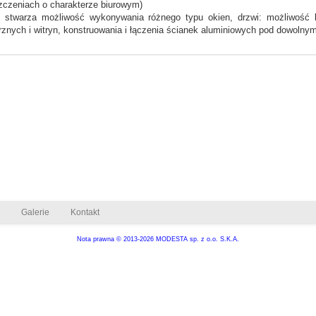
czeniach o charakterze biurowym)
 stwarza możliwość wykonywania różnego typu okien, drzwi: możliwość 
znych i witryn, konstruowania i łączenia ścianek aluminiowych pod dowolny
Galerie
Kontakt
Nota prawna
© 2013-2026 MODESTA sp. z o.o. S.K.A.