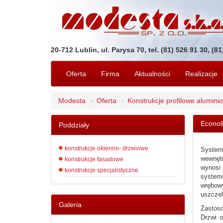
20-712 Lublin, ul. Parysa 70, tel. (81) 526 91 30, (8
Oferta
Firma
Aktualności
Realizacje
Modesta
Oferta
Konstrukcje profilowe alumini
Econol
Poddziały
konstrukcje okienno- drzwiowe
System
wewnętr
konstrukcje fasadowe
wynosi 
konstrukcje specjalistyczne
systemu
wrębowy
uszczel
Galeria
Zastos
Drzwi 