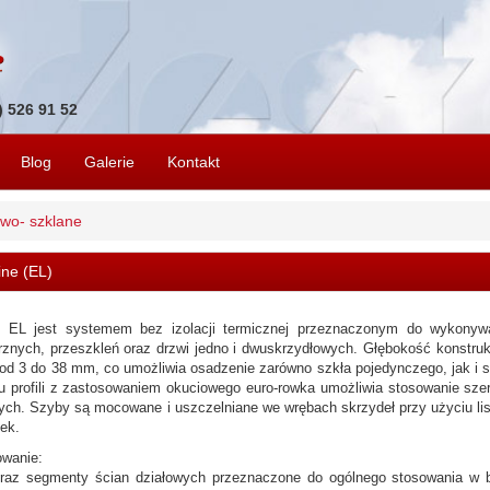
1) 526 91 52
Blog
Galerie
Kontakt
owo- szklane
ine (EL)
 EL jest systemem bez izolacji termicznej przeznaczonym do wykonywan
znych, przeszkleń oraz drzwi jedno i dwuskrzydłowych. Głębokość konstruk
od 3 do 38 mm, co umożliwia osadzenie zarówno szkła pojedynczego, jak i s
 profili z zastosowaniem okuciowego euro-rowka umożliwia stosowanie sz
ch. Szyby są mocowane i uszczelniane we wrębach skrzydeł przy użyciu li
ek.
owanie:
oraz segmenty ścian działowych przeznaczone do ogólnego stosowania w b