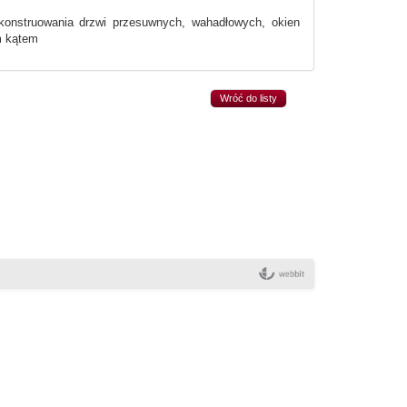
konstruowania drzwi przesuwnych, wahadłowych, okien
m kątem
Wróć do listy