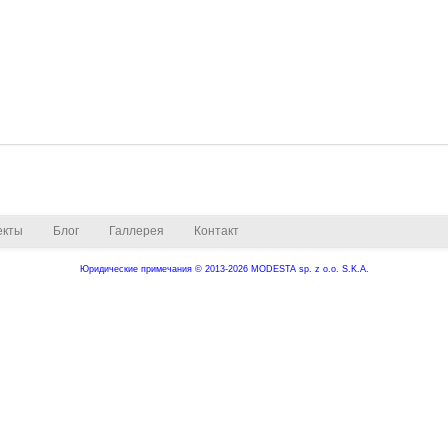
екты
Блог
Галлерея
Контакт
Юридические примечания
© 2013-2026 MODESTA sp. z o.o. S.K.A.