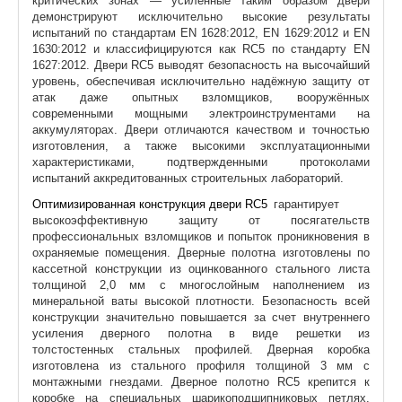
критических зонах — усиленные таким образом двери
демонстрируют исключительно высокие результаты
испытаний по стандартам EN 1628:2012, EN 1629:2012 и EN
1630:2012 и классифицируются как RC5 по стандарту EN
1627:2012. Двери RC5 выводят безопасность на высочайший
уровень, обеспечивая исключительно надёжную защиту от
атак даже опытных взломщиков, вооружённых
современными мощными электроинструментами на
аккумуляторах. Двери отличаются качеством и точностью
изготовления, а также высокими эксплуатационными
характеристиками, подтвержденными протоколами
испытаний аккредитованных строительных лабораторий.
Оптимизированная конструкция двери RC5
гарантирует
высокоэффективную защиту от посягательств
профессиональных взломщиков и попыток проникновения в
охраняемые помещения. Дверные полотна изготовлены по
кассетной конструкции из оцинкованного стального листа
толщиной 2,0 мм с многослойным наполнением из
минеральной ваты высокой плотности. Безопасность всей
конструкции значительно повышается за счет внутреннего
усиления дверного полотна в виде решетки из
толстостенных стальных профилей. Дверная коробка
изготовлена ​​из стального профиля толщиной 3 мм с
монтажными гнездами. Дверное полотно RC5 крепится к
коробке на специальных шарикоподшипниковых петлях.