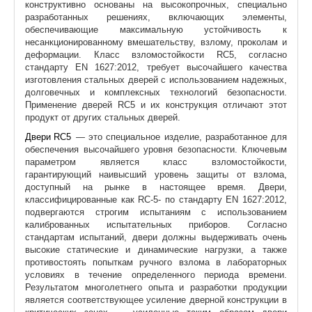
конструктивно основаны на высокопрочных, специально
разработанных решениях, включающих элементы,
обеспечивающие максимальную устойчивость к
несанкционированному вмешательству, взлому, проколам и
деформации. Класс взломостойкости RC5, согласно
стандарту EN 1627:2012, требует высочайшего качества
изготовления стальных дверей с использованием надежных,
долговечных и комплексных технологий безопасности.
Применение дверей RC5 и их конструкция отличают этот
продукт от других стальных дверей.
Двери RC5
— это специальное изделие, разработанное для
обеспечения высочайшего уровня безопасности. Ключевым
параметром является класс взломостойкости,
гарантирующий наивысший уровень защиты от взлома,
доступный на рынке в настоящее время. Двери,
классифицированные как RC-5- по стандарту EN 1627:2012,
подвергаются строгим испытаниям с использованием
калиброванных испытательных приборов. Согласно
стандартам испытаний, двери должны выдерживать очень
высокие статические и динамические нагрузки, а также
противостоять попыткам ручного взлома в лабораторных
условиях в течение определенного периода времени.
Результатом многолетнего опыта и разработки продукции
является соответствующее усиление дверной конструкции в