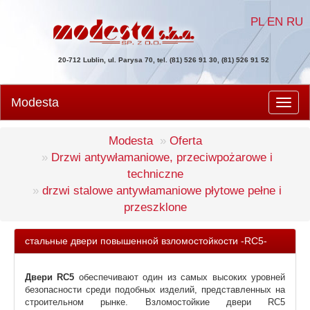
PL
EN
RU
20-712 Lublin, ul. Parysa 70, tel. (81) 526 91 30, (81) 526 91 52
Modesta
Men
Modesta
Oferta
Drzwi antywłamaniowe, przeciwpożarowe i
techniczne
drzwi stalowe antywłamaniowe płytowe pełne i
przeszklone
стальные двери повышенной взломостойкости -RC5-
Двери RC5
обеспечивают один из самых высоких уровней
безопасности среди подобных изделий, представленных на
строительном рынке. Взломостойкие двери RC5