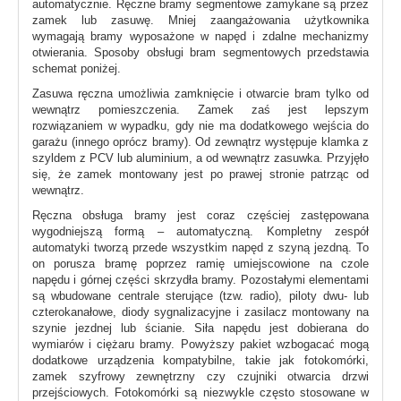
automatycznie. Ręczne bramy segmentowe zamykane są przez
zamek lub zasuwę. Mniej zaangażowania użytkownika
wymagają bramy wyposażone w napęd i zdalne mechanizmy
otwierania. Sposoby obsługi bram segmentowych przedstawia
schemat poniżej.
Zasuwa ręczna umożliwia zamknięcie i otwarcie bram tylko od
wewnątrz pomieszczenia. Zamek zaś jest lepszym
rozwiązaniem w wypadku, gdy nie ma dodatkowego wejścia do
garażu (innego oprócz bramy). Od zewnątrz występuje klamka z
szyldem z PCV lub aluminium, a od wewnątrz zasuwka. Przyjęło
się, że zamek montowany jest po prawej stronie patrząc od
wewnątrz.
Ręczna obsługa bramy jest coraz częściej zastępowana
wygodniejszą formą – automatyczną. Kompletny zespół
automatyki tworzą przede wszystkim napęd z szyną jezdną. To
on porusza bramę poprzez ramię umiejscowione na czole
napędu i górnej części skrzydła bramy. Pozostałymi elementami
są wbudowane centrale sterujące (tzw. radio), piloty dwu- lub
czterokanałowe, diody sygnalizacyjne i zasilacz montowany na
szynie jezdnej lub ścianie. Siła napędu jest dobierana do
wymiarów i ciężaru bramy. Powyższy pakiet wzbogacać mogą
dodatkowe urządzenia kompatybilne, takie jak fotokomórki,
zamek szyfrowy zewnętrzny czy czujniki otwarcia drzwi
przejściowych. Fotokomórki są niezwykle często stosowane w