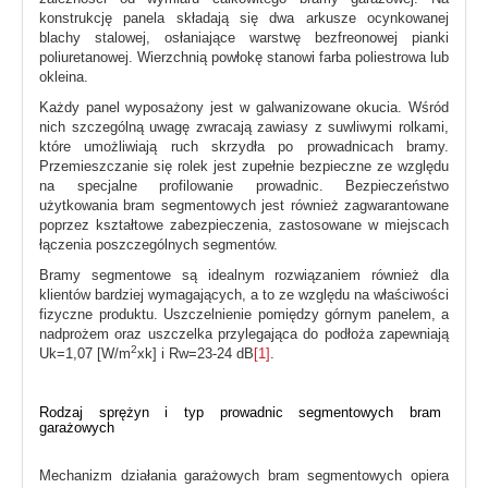
konstrukcję panela składają się dwa arkusze ocynkowanej
blachy stalowej, osłaniające warstwę bezfreonowej pianki
poliuretanowej. Wierzchnią powłokę stanowi farba poliestrowa lub
okleina.
Każdy panel wyposażony jest w galwanizowane okucia. Wśród
nich szczególną uwagę zwracają zawiasy z suwliwymi rolkami,
które umożliwiają ruch skrzydła po prowadnicach bramy.
Przemieszczanie się rolek jest zupełnie bezpieczne ze względu
na specjalne profilowanie prowadnic. Bezpieczeństwo
użytkowania bram segmentowych jest również zagwarantowane
poprzez kształtowe zabezpieczenia, zastosowane w miejscach
łączenia poszczególnych segmentów.
Bramy segmentowe są idealnym rozwiązaniem również dla
klientów bardziej wymagających, a to ze względu na właściwości
fizyczne produktu. Uszczelnienie pomiędzy górnym panelem, a
nadprożem oraz uszczelka przylegająca do podłoża zapewniają
2
Uk=1,07 [W/m
xk] i Rw=23-24 dB
[1]
.
Rodzaj sprężyn i typ prowadnic segmentowych bram
garażowych
Mechanizm działania garażowych bram segmentowych opiera