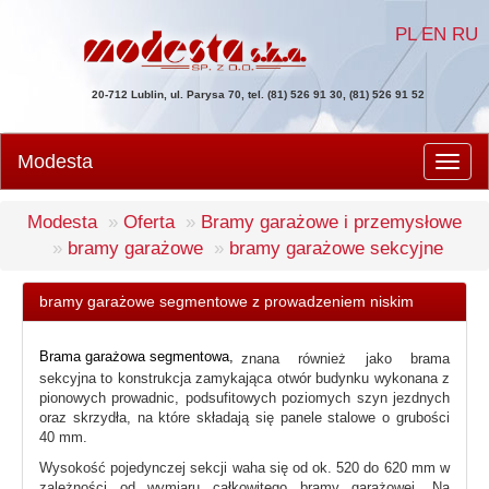
PL
EN
RU
20-712 Lublin, ul. Parysa 70, tel. (81) 526 91 30, (81) 526 91 52
Modesta
Men
Modesta
Oferta
Bramy garażowe i przemysłowe
bramy garażowe
bramy garażowe sekcyjne
bramy garażowe segmentowe z prowadzeniem niskim
Brama garażowa segmentowa,
znana również jako brama
sekcyjna to konstrukcja zamykająca otwór budynku wykonana z
pionowych prowadnic, podsufitowych poziomych szyn jezdnych
oraz skrzydła, na które składają się panele stalowe o grubości
40 mm.
Wysokość pojedynczej sekcji waha się od ok. 520 do 620 mm w
zależności od wymiaru całkowitego bramy garażowej. Na