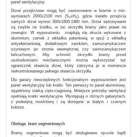
panel wentylacyjny.
Drzwi przejściowe mogą być zastosowane w bramie o min.
wymiarach 2000x2100 mm (S
xH
), gdzie światło przejścia
o
o
samych drzwi wynosi 800x1800-1980 mm. Drzwi wykonywane
są zwykle na środku, w osi skrzydła bramy jako prawe na
zewnątrz. W wyposażeniu znajdują się okucia wykonane z
aluminium, zamek z wkładka patentową, w opcji z wkładką
antywłamaniową, dodatkowym zamkiem, samozamykaczem
szynowym po stronie wewnętrznej czy samozamykaczem
łańcuchowym. Aby uchronić skrzydło bramy przed
uszkodzeniami mechanicznymi można wykorzystać też
ogranicznik otwarcia drzwi, który zatrzyma je w momencie
niekontrolowanego pełnego otwarcia skrzydła.
Dla garaży nieocieplonych funkcjonalnym wyposażeniem jest
panel wentylacyjny lub kratki. Ten pierwszy to panel aluminiowy,
wypełniony siatką cięto-ciagnioną. Mniejsze potrzeby wentylacji
spełniają kratki wentylacyjne. Występują o różnych gabarytach,
z podwójną moskitierą i są dostępne w białym i czarnym
kolorze.
Obsługa bram segmentowych
Bramy segmentowe mogą być obsługiwane ręcznie bądź