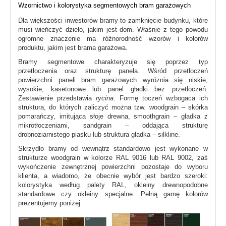
Wzornictwo i kolorystyka segmentowych bram garażowych
Dla większości inwestorów bramy to zamknięcie budynku, które
musi wieńczyć dzieło, jakim jest dom. Właśnie z tego powodu
ogromne znaczenie ma różnorodność wzorów i kolorów
produktu, jakim jest brama garażowa.
Bramy segmentowe charakteryzuje się poprzez typ
przetłoczenia oraz strukturę panela. Wśród przetłoczeń
powierzchni paneli bram garażowych wyróżnia się niskie,
wysokie, kasetonowe lub panel gładki bez przetłoczeń.
Zestawienie przedstawia
rycina
. Formę toczeń wzbogaca ich
struktura, do których zaliczyć można tzw. woodgrain – skórka
pomarańczy, imitująca słoje drewna, smoothgrain – gładka z
mikrotłoczeniami, sandgrain – oddająca strukturę
drobnoziarnistego piasku lub struktura gładka – silkline.
Skrzydło bramy od wewnątrz standardowo jest wykonane w
strukturze woodgrain w kolorze RAL 9016 lub RAL 9002, zaś
wykończenie zewnętrznej powierzchni pozostaje do wyboru
klienta, a wiadomo, że obecnie wybór jest bardzo szeroki:
kolorystyka według palety RAL, okleiny drewnopodobne
standardowe czy okleiny specjalne. Pełną gamę kolorów
prezentujemy poniżej